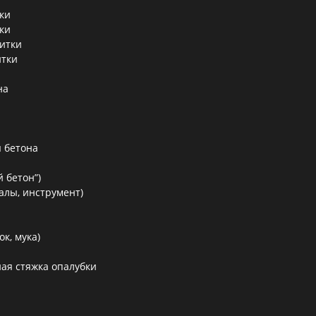
ки
ки
литки
итки
на
 бетона
 бетон”)
алы, инструмент)
к, мука)
ая стяжка опалубки