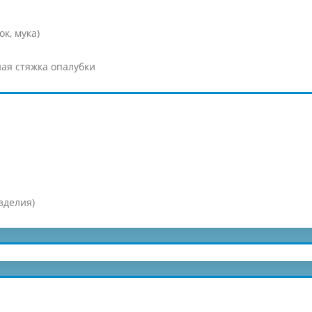
к, мука)
ая стяжка опалубки
зделия)