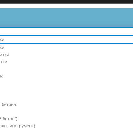
ки
ки
литки
итки
на
 бетона
 бетон”)
алы, инструмент)