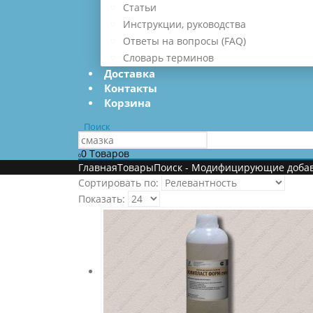
Статьи
Инструкции, руководства
Ответы на вопросы (FAQ)
Словарь терминов
Доставка
Контакты
Корзина
Поиск
0 Товаров
0
Главная
Товары
Поиск -
Модифицирующие добавк
Сортировать по:
Показать: