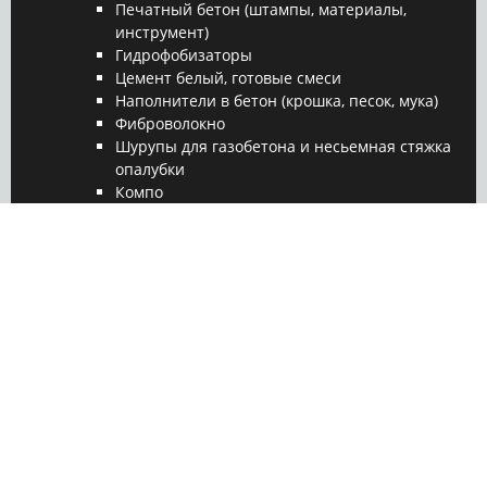
Печатный бетон (штампы, материалы,
инструмент)
Гидрофобизаторы
Цемент белый, готовые смеси
Наполнители в бетон (крошка, песок, мука)
Фиброволокно
Шурупы для газобетона и несьемная стяжка
опалубки
Компо