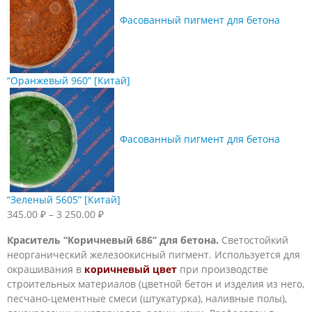
Фасованный пигмент для бетона
“Оранжевый 960” [Китай]
Фасованный пигмент для бетона
“Зеленый 5605” [Китай]
Диапазон
345.00
₽
–
3 250.00
₽
цен:
Краситель “Коричневый 686” для бетона.
Светостойкий
345.00 ₽
неорганический железоокисный пигмент. Используется для
–
окрашивания в
коричневый цвет
при производстве
3
строительных материалов (цветной бетон и изделия из него,
250.00 ₽
песчано-цементные смеси (штукатурка), наливные полы),