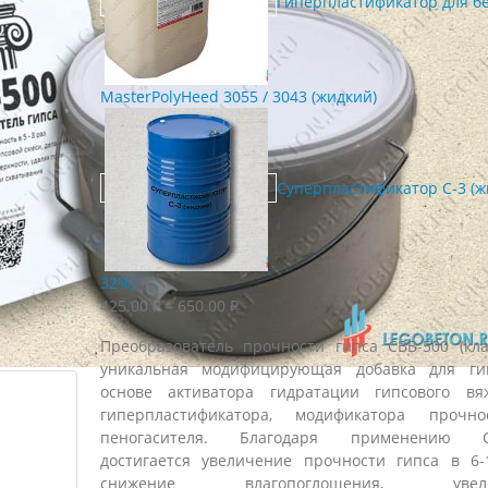
Гиперпластификатор для б
MasterPolyHeed 3055 / 3043 (жидкий)
Суперпластификатор С-3 (ж
32%)
Диапазон
425.00
₽
–
650.00
₽
цен:
Преобразователь прочности гипса СВВ-500 (кла
425.00 ₽
уникальная модифицирующая добавка для ги
–
основе активатора гидратации гипсового вя
650.00 ₽
гиперпластификатора, модификатора прочн
пеногасителя. Благодаря применению С
достигается увеличение прочности гипса в 6-
снижение влагопоглощения, увели