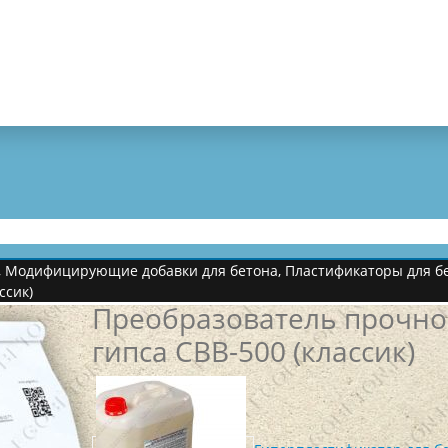
,
Модифицирующие добавки для бетона
,
Пластификаторы для бе
ссик)
Преобразователь прочно
гипса СВВ-500 (классик)