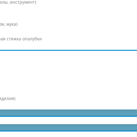
алы, инструмент)
к, мука)
ая стяжка опалубки
зделия)