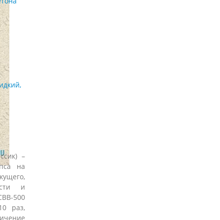
етона
идкий,
ссик) –
пса на
жущего,
ости и
ВВ-500
10 раз,
чение