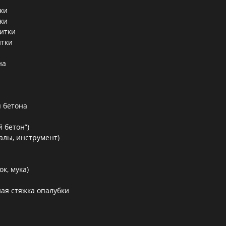
ки
ки
литки
итки
на
 бетона
 бетон”)
алы, инструмент)
к, мука)
ая стяжка опалубки