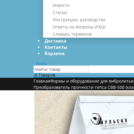
Новости
Статьи
Инструкции, руководства
Ответы на вопросы (FAQ)
Словарь терминов
Доставка
Контакты
Корзина
Поиск
0 Товаров
0
Главная
Формы и оборудование для вибролитья
Преобразователь прочности гипса СВВ-500 (кла