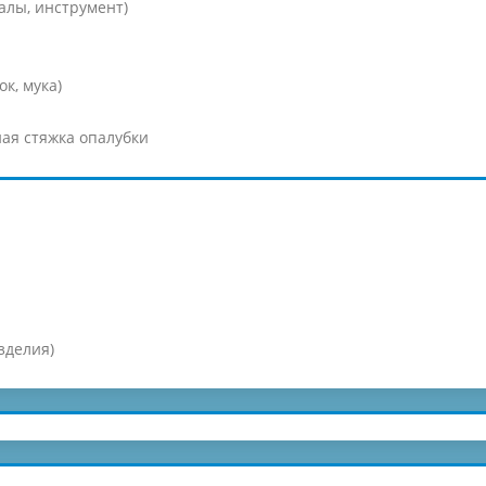
алы, инструмент)
к, мука)
ая стяжка опалубки
зделия)