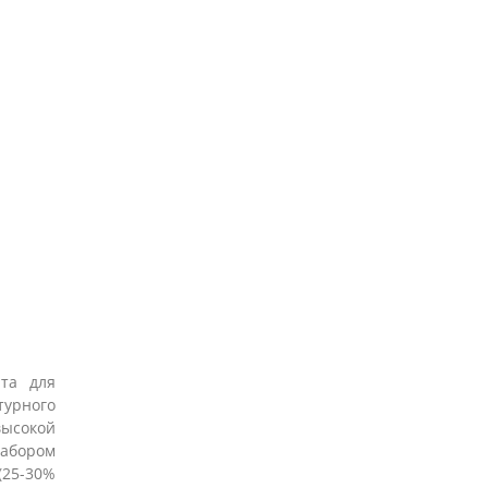
нта для
турного
ысокой
абором
(25-30%