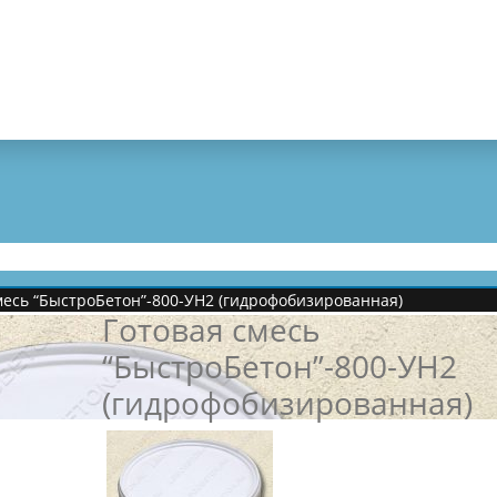
месь “БыстроБетон”-800-УН2 (гидрофобизированная)
Готовая смесь
“БыстроБетон”-800-УН2
(гидрофобизированная)