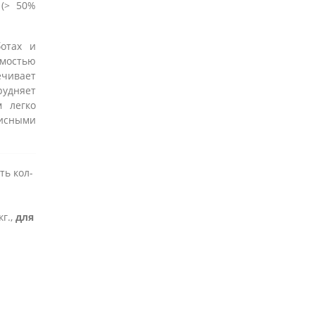
 (> 50%
отах и
мостью
чивает
рудняет
м легко
исными
ть кол-
г.,
для