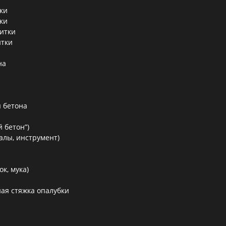
ки
ки
литки
итки
на
 бетона
 бетон”)
алы, инструмент)
к, мука)
ая стяжка опалубки