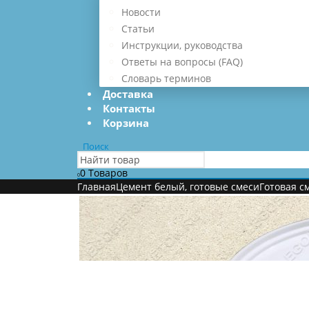
Новости
Статьи
Инструкции, руководства
Ответы на вопросы (FAQ)
Словарь терминов
Доставка
Контакты
Корзина
Поиск
0 Товаров
0
Главная
Цемент белый, готовые смеси
Готовая с