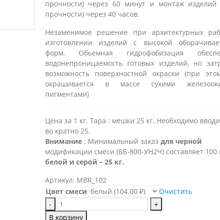
прочности) через 60 минут и монтаж изделий
прочности) через 40 часов.
Незаменимое решение при архитектурных раб
изготовлении изделий с высокой оборачивае
форм. Обьемная гидрофобизация обеспе
водонепроницаемость готовых изделий, но зат
возможность поверхностной окраски (при это
окрашивается в массе сухими железоок
пигментами)
Цена за 1 кг. Тара : мешки 25 кг. Необходимо вводи
во кратно 25.
Внимание
: Минимальный заказ
для черной
модификации смеси (ББ-800-УН2Ч) составляет 100 к
белой и серой – 25 кг.
Артикул:
MBR_102
Цвет смеси
Очистить
-
+
В корзину