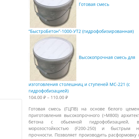
Готовая смесь
“БыстроБетон”-1000-УТ2 (гидрофобизированная)
Высокопрочная смесь для
изготовления столешниц и ступеней МС-221 (с
гидрофобизацией)
Диапазон
104.00
₽
–
110.00
₽
цен:
Готовая смесь (ГЦПВ) на основе белого цеме
104.00 ₽
приготовления высокопрочного (>М800) архитек
–
бетона с обьемной гидрофобизацией, в
110.00 ₽
морозостойкостью (F200-250) и быстрым н
прочности. Позволяет производить расформовку 