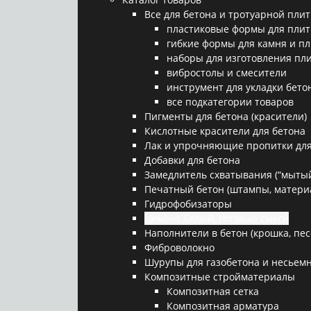
Все для бетона и тротуарной плит
пластиковые формы для плит
гибкие формы для камня и п
наборы для изготовления пл
вибростолы и смесители
инструмент для укладки бето
все подкатегории товаров
Пигменты для бетона (красители)
Кислотные красители для бетона
Лак и упрочняющие пропитки для
Добавки для бетона
Замедлитель схватывания (“мытый
Печатный бетон (штампы, матери
Гидрофобизаторы
Цемент белый, готовые смеси
Наполнители в бетон (крошка, песо
Фиброволокно
Шурупы для газобетона и несьемн
Композитные стройматериалы
Композитная сетка
Композитная арматура