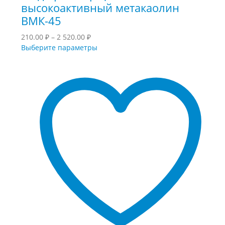
высокоактивный метакаолин
ВМК-45
Диапазон
210.00
₽
–
2 520.00
₽
цен:
Этот
Выберите параметры
210.00 ₽
товар
–
имеет
2
несколько
520.00 ₽
вариаций.
Опции
можно
выбрать
на
странице
товара.