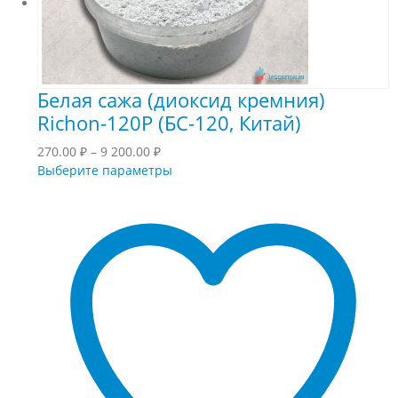
Белая сажа (диоксид кремния)
Richon-120P (БС-120, Китай)
Диапазон
270.00
₽
–
9 200.00
₽
цен:
Этот
Выберите параметры
270.00 ₽
товар
–
имеет
9
несколько
200.00 ₽
вариаций.
Опции
можно
выбрать
на
странице
товара.