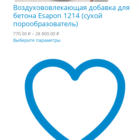
Воздухововлекающая добавка для
бетона Esapon 1214 (сухой
порообразователь)
Диапазон
770.00
₽
–
28 800.00
₽
цен:
Этот
Выберите параметры
770.00 ₽
товар
–
имеет
28
несколько
800.00 ₽
вариаций.
Опции
можно
выбрать
на
странице
товара.