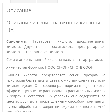
Описание
Описание и свойства винной кислоты
L(+)
Синонимы:
Тартаровая кислота, диоксиянтарная
кислота, Двухосновная оксикислота, декстротаровая
кислота, L -треариновая кислота .
Соли и анионы винной кислоты называют тартратами.
Химическая формула: НООС-СН(ОН)-СН(ОН)-СООН
Винная кислота представляет собой прозрачные
кристаллы без запаха и цвета, с чистым слегка терпким
кислым вкусом. Она хорошо растворима в воде, спирте,
эфире и ацетоне, не растворима в растительных маслах
и жирах. В естественных условиях она содержится во
многих фруктах, а промышленным способом получается
путем обработки отходов виноделия (винного камня)
серной кислотой.