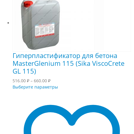
Гиперпластификатор для бетона
MasterGlenium 115 (Sika ViscoCrete
GL 115)
Диапазон
516.00
₽
–
660.00
₽
цен:
Этот
Выберите параметры
516.00 ₽
товар
–
имеет
660.00 ₽
несколько
вариаций.
Опции
можно
выбрать