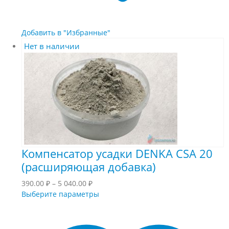
Добавить в "Избранные"
Нет в наличии
Компенсатор усадки DENKA CSA 20
(расширяющая добавка)
Диапазон
390.00
₽
–
5 040.00
₽
цен:
Этот
Выберите параметры
390.00 ₽
товар
–
имеет
5
несколько