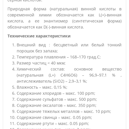
Природная форма (натуральная) винной кислоты в
современной химии обозначается как L(+)-винная
кислота, а ее энантиомер (синтетическая форма)
обозначается как D(-)-винная кислота.
Технические характеристики
Внешний вид : бесцветный или белый тонкий
порошок без запаха;
Температура плавления – 168–170 град.С;
Размер частиц < 40 мкм;
Химический состав: основное вещество
(натуральная (L+) C4H6O6) – 96,9–97,1 % ,
антислеживатель (SiO2) – 2,9–3,1 %;
Влажность – макс. 0,15 %;
Содержание хлоридов – макс. 100 ppm;
Содержание сульфатов – макс. 500 ppm;
Содержание оксалатов – макс. 350 ppm;
Содержание тяжелых металлов – макс. 10 ppm;
Содержание свинца – макс. 0.05 ppm;
Содержание ртути – макс. 0.05 ppm;