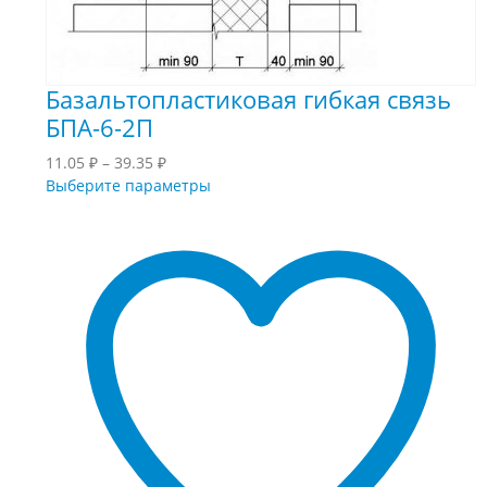
Базальтопластиковая гибкая связь
БПА-6-2П
Диапазон
11.05
₽
–
39.35
₽
цен:
Этот
Выберите параметры
11.05 ₽
товар
–
имеет
39.35 ₽
несколько
вариаций.
Опции
можно
выбрать
на
странице
товара.