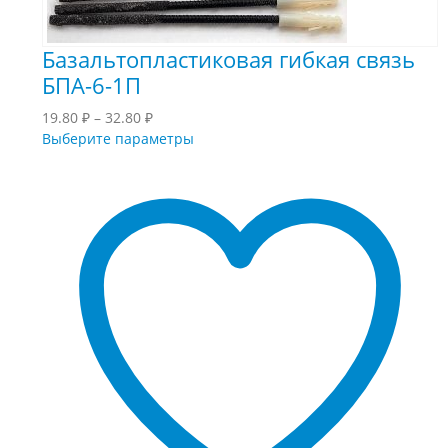
Базальтопластиковая гибкая связь
БПА-6-1П
Диапазон
19.80
₽
–
32.80
₽
цен:
Этот
Выберите параметры
19.80 ₽
товар
–
имеет
32.80 ₽
несколько
вариаций.
Опции
можно
выбрать
на
странице
товара.