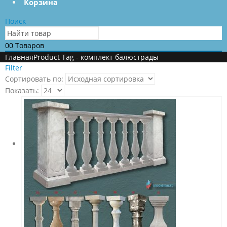
Корзина
Поиск
0
0 Товаров
Главная
Product Tag -
комплект балюстрады
Filter
Сортировать по:
Показать: