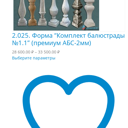
2.025. Форма “Комплект балюстрады
№1.1” (премиум АБС-2мм)
Диапазон
28 600.00
₽
–
33 500.00
₽
Этот
цен:
Выберите параметры
товар
28
имеет
600.00 ₽
несколько
–
вариаций.
33
Опции
500.00 ₽
можно
выбрать
на
странице
товара.