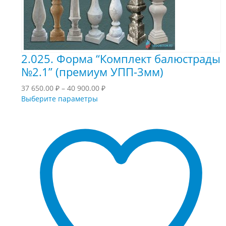
2.025. Форма “Комплект балюстрады
№2.1” (премиум УПП-3мм)
Диапазон
37 650.00
₽
–
40 900.00
₽
Этот
цен:
Выберите параметры
товар
37
имеет
650.00 ₽
несколько
–
вариаций.
40
Опции
900.00 ₽
можно
выбрать
на
странице
товара.