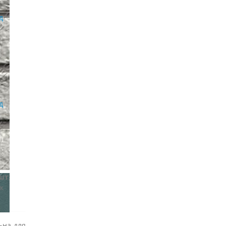
д
д
8шт
;
к
ьна для