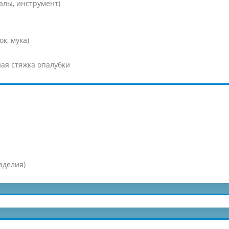
алы, инструмент)
к, мука)
ая стяжка опалубки
зделия)