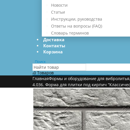
Новости
Статьи
Инструкции, руководства
Ответы на вопросы (FAQ)
Словарь терминов
Доставка
Контакты
Корзина
Поиск
0 Товаров
0
Главная
Формы и оборудование для вибролитья
4.036. Форма для плитки под кирпич “Классичес