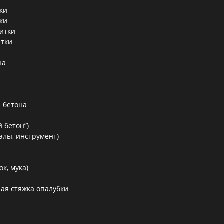
ки
ки
литки
итки
на
 бетона
 бетон”)
алы, инструмент)
к, мука)
ая стяжка опалубки