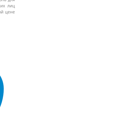
ких лиц
ой цене