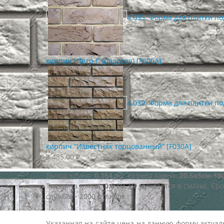
4.035. Форма для плитки по
кирпич “Петр I” (рядовая) [F600A]
4.039. Форма для плитки по
кирпич “Известняк торцованный” [F030A]
3 485.00
₽
Выход камня:
0.164
м2; Размер камня:
20.5х5см-1
Толщина камня:
0.6
см, Не нуждается в смазке. Сро
службы > 2000 отливок.
Указанная на сайте цена на данную форму актуал