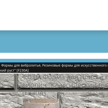
,
Формы для вибролитья
,
Резиновые формы для искусственного 
кий руст” [F230A]
4.036. Форма для плитки 
кирпич “Классический рус
[F230A]