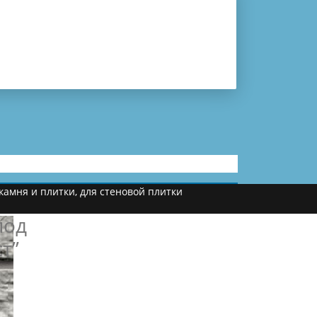
камня и плитки
,
для стеновой плитки
под
т”