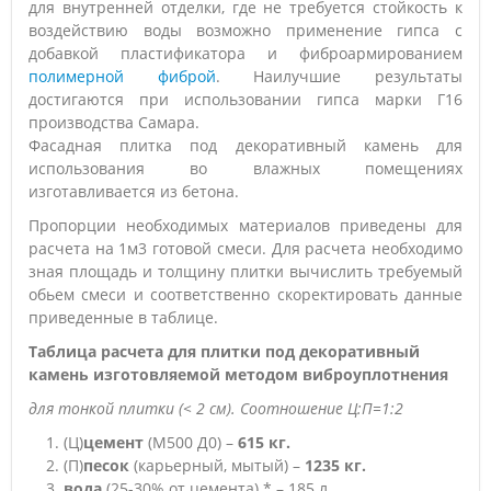
для внутренней отделки, где не требуется стойкость к
воздействию воды возможно применение гипса с
добавкой пластификатора и фиброармированием
полимерной фиброй
. Наилучшие результаты
достигаются при использовании гипса марки Г16
производства Самара.
Фасадная плитка под декоративный камень для
использования во влажных помещениях
изготавливается из бетона.
Пропорции необходимых материалов приведены для
расчета на 1м3 готовой смеси. Для расчета необходимо
зная площадь и толщину плитки вычислить требуемый
обьем смеси и соответственно скоректировать данные
приведенные в таблице.
Таблица расчета для плитки под декоративный
камень изготовляемой методом виброуплотнения
для тонкой плитки (< 2 см). Соотношение Ц:П=1:2
(Ц)
цемент
(M500 Д0) –
615 кг.
(П)
песок
(карьерный, мытый) –
1235 кг.
вода
(25-30% от цемента) * – 185 л.