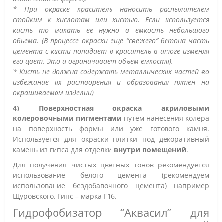
* При окраске краситель наносить распылителем
стойким к кислотам или кистью. Если используется
кисть то макать ее нужно в емкость небольшого
обьема. (В процессе окраски еще “свежего” бетона часть
цемента с кисти попадает в краситель в итоге изменяя
его цвет. Это и ограничивает объем емкости).
* Кисть не должна содержать металлических частей во
избежание их растворения и образования пятен на
окрашиваемом изделии)
4) Поверхностная окраска акриловыми
колеровочными пигментами
путем нанесения колера
на поверхность формы или уже готового камня.
Используется для окраски плитки под декоративный
камень из гипса для отделки
внутри помещений
.
Для получения чистых цветных тонов рекомендуется
использование белого цемента (рекомендуем
использование бездобавочного цемента) например
Щуровского. Гипс – марка Г16.
Гидрофобизатор “Аквасил” для