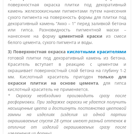
поверхностная окраска плитки под декоративный
камень железоокисными пигментами путем нанесения
сухого пигмента на поверхность формы для плитки под
декоративный камень “Акко – 1” перед заливкой бетона
или гипса. Разновидность пигментной маски –
нанесение на форму
цементной краски
из смеси
белого цемента, сухого пигмента и воды.
3) Поверхностная окраска
кислотными красителями
готовой плитки под декоративный камень из бетона.
Краситель вступает в реакцию с цементом и
окрашивает поверхностный слой бетона на глубину 1-2
мм. Кислотный краситель пригоден
только для
окраски плитки на основе цемента
, для гипса
кислотный краситель не применяется.
* Окраску необходимо производить сразу после
расформовки. При задержке окраски не удается получить
насыщенные цвета и достигнуть постоянства цветовой
гаммы на изделиях (изделия из одной партии
окрашиваемые спустя 28 суток имеют разный оттенок в
отличие от изделий окрашиваемых сразу после
извлечения из формы).