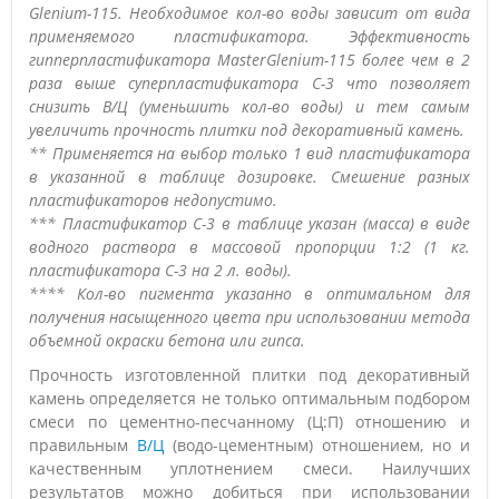
Glenium-115. Необходимое кол-во воды зависит от вида
применяемого пластификатора. Эффективность
гипперпластификатора MasterGlenium-115 более чем в 2
раза выше суперпластификатора С-3 что позволяет
снизить В/Ц (уменьшить кол-во воды) и тем самым
увеличить прочность плитки под декоративный камень.
** Применяется на выбор только 1 вид пластификатора
в указанной в таблице дозировке. Смешение разных
пластификаторов недопустимо.
*** Пластификатор С-3 в таблице указан (масса) в виде
водного раствора в массовой пропорции 1:2 (1 кг.
пластификатора С-3 на 2 л. воды).
**** Кол-во пигмента указанно в оптимальном для
получения насыщенного цвета при использовании метода
объемной окраски бетона или гипса.
Прочность изготовленной плитки под декоративный
камень определяется не только оптимальным подбором
смеси по цементно-песчанному (Ц:П) отношению и
правильным
В/Ц
(водо-цементным) отношением, но и
качественным уплотнением смеси. Наилучших
результатов можно добиться при использовании