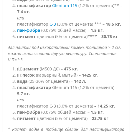
пластификатор
Glenium 115
(1.2% от цемента)** –
7.4 кг.
или
пластификатор
С-3
(3.0% от цемента) *** –
18.5 кг.
пан-фибра
(0.075% общей массы) –
1.5 кг.
пигмент
цветной (5% от цемента)**** –
30.75 кг
для плитки под декоративный камень толщиной > 2 см.
можно использовать другую рецептуру. Соотношение
Ц:П=1:3
(Ц)
цемент
(M500 Д0) –
475 кг.
(П)
песок
(карьерный, мытый) –
1425 кг.
вода
(25-30% от цемента) –
142 л.
пластификатор
Glenium 115 (1.2% от цемента) –
5.7 кг.
или
пластификатор С-3 (3.0% от цемента) –
14.25 кг.
пан-фибра
(0.075% общей массы) –
1.5 кг.
пигмент
цветной (5% от цемента) –
23.75 кг
* Расчет воды в таблице сделан для пластификатора