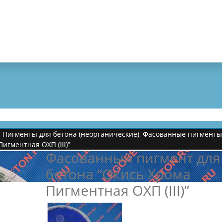
,
Пигменты для бетона (неорганические)
,
Фасованные пигменты д
игментная ОХП (III)”
Фасованный пигмент для
бетона “Окись Хрома
Пигментная ОХП (III)”