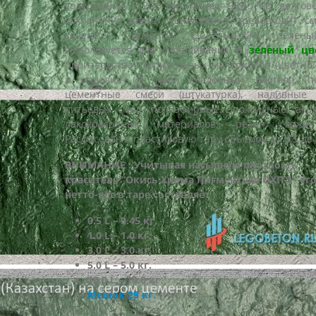
содержание Cr2O3 не менее 99%. По долгове
сохранения цвета существенно превосходит с
зеленые пигменты (зеленый-234, зеленый-
Используется для окрашивания в
зеленый цв
производстве строительных материалов (цветно
и изделия из него, кладочный раствор, пе
цементные смеси (штукатурка), наливные 
литьевых смол (полиэфирные, эпоксидные, акр
лакокрасочных материалов, резин, кожи 
Расфасован в пластиковую тару объемом от 0.5 до 
ВНИМАНИЕ : Учитывая насыпную плотность
красителя “Окись Хрома Пигментная ОХП-1” ег
нетто-вес в таре составляет :
0.5 L – 0.45 кг.
1.0 L – 1.0 кг.
3.0 L – 3.0 кг.
5.0 L – 5.0 кг.
10.0 L – 10.0 кг.
Мешок 25 кг.