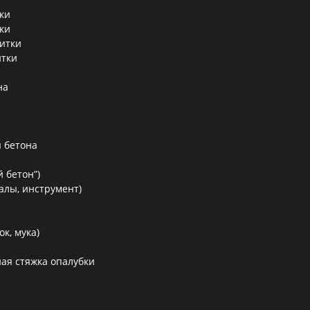
ки
ки
литки
итки
на
 бетона
 бетон”)
алы, инструмент)
к, мука)
ая стяжка опалубки