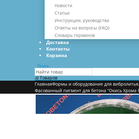
Новости
Статьи
Инструкции, руководства
Ответы на вопросы (FAQ)
Словарь терминов
Доставка
Контакты
Корзина
Поиск
0 Товаров
0
Главная
Формы и оборудование для вибролитья
Фасованный пигмент для бетона “Окись Хрома П