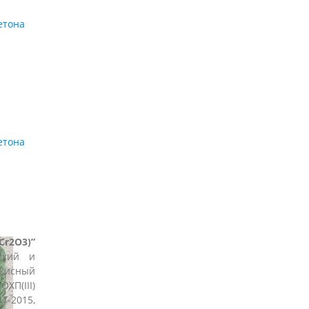
етона
етона
Cr2O3)”
йкий и
кисный
П(III)
-2015,