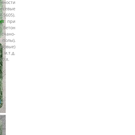
чности
месевые
5605).
ет
при
й бетон
счано-
полы),
иловые)
и.т.д.
10 л.
о