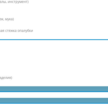
алы, инструмент)
к, мука)
ая стяжка опалубки
зделия)