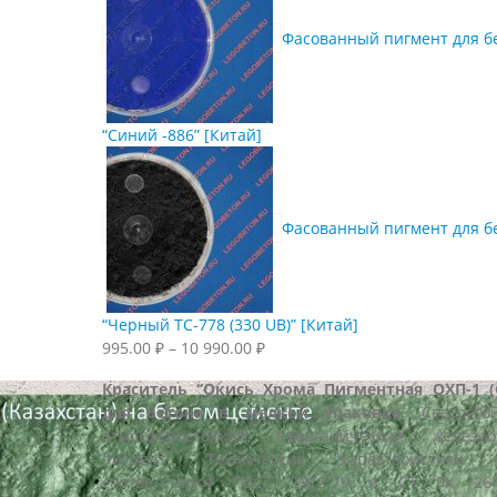
Фасованный пигмент для б
“Синий -886” [Китай]
Фасованный пигмент для б
“Черный TC-778 (330 UB)” [Китай]
Диапазон
995.00
₽
–
10 990.00
₽
цен:
Краситель “Окись Хрома Пигментная ОХП-1 (
995.00 ₽
для бетона в мелкой упаковке.
Светосто
–
атмосферостойкий неорганический железоо
10
пигмент. Технические характеристики ОХ
990.00 ₽
соответствуют ГОСТ 2912-79 и СТ РК 2647