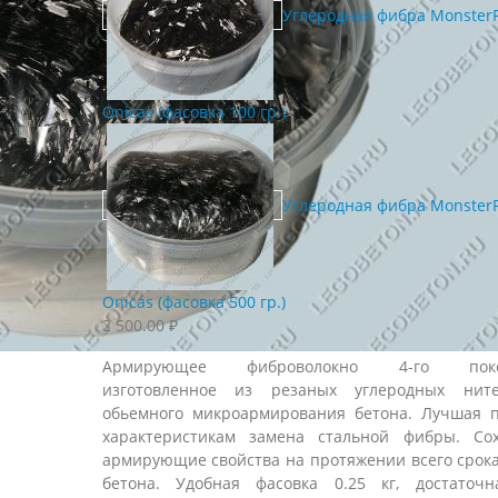
Углеродная фибра MonsterF
Onicas (фасовка 100 гр.)
Углеродная фибра MonsterF
Onicas (фасовка 500 гр.)
2 500.00
₽
Армирующее фиброволокно 4-го покол
изготовленное из резаных углеродных нит
обьемного микроармирования бетона. Лучшая 
характеристикам замена стальной фибры. Со
армирующие свойства на протяжении всего срок
бетона. Удобная фасовка 0.25 кг, достаточ