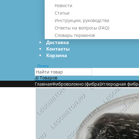
Новости
Статьи
Инструкции, руководства
Ответы на вопросы (FAQ)
Словарь терминов
Доставка
Контакты
Корзина
Поиск
0 Товаров
0
Главная
Фиброволокно (фибра)
Углеродная фибра 