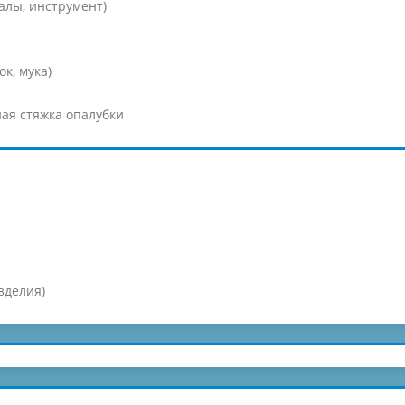
алы, инструмент)
к, мука)
ая стяжка опалубки
зделия)