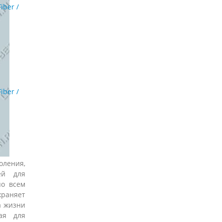
iber /
iber /
ения,
ей для
по всем
храняет
а жизни
ная для