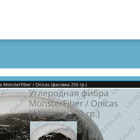
MonsterFiber / Onicas (фасовка 250 гр.)
Углеродная фибра
MonsterFiber / Onicas
(фасовка 250 гр.)