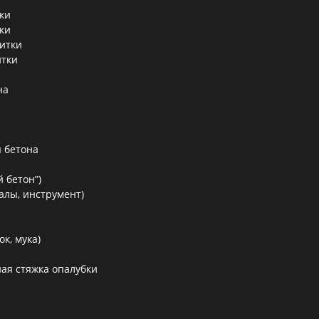
ки
ки
литки
итки
на
 бетона
 бетон”)
алы, инструмент)
к, мука)
ая стяжка опалубки