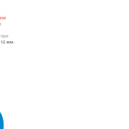
азе
р
 при
 12 мм.