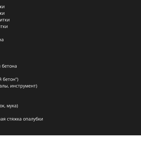
ки
ки
литки
итки
на
 бетона
 бетон”)
алы, инструмент)
к, мука)
ая стяжка опалубки