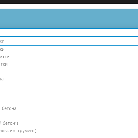
ки
ки
литки
итки
на
 бетона
 бетон”)
алы, инструмент)