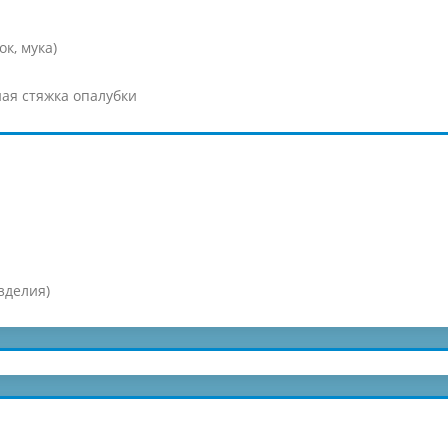
к, мука)
ая стяжка опалубки
зделия)