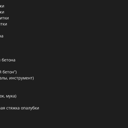
ки
ки
литки
итки
на
 бетона
 бетон”)
алы, инструмент)
к, мука)
ая стяжка опалубки