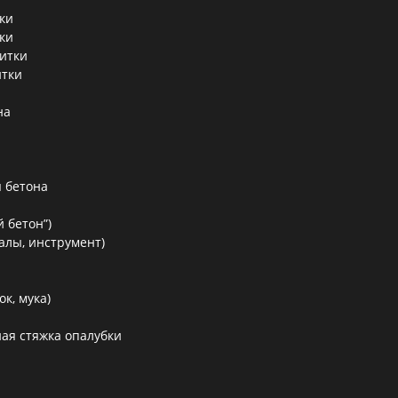
ки
ки
литки
итки
на
 бетона
 бетон”)
алы, инструмент)
к, мука)
ая стяжка опалубки