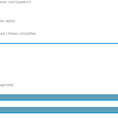
алы, инструмент)
к, мука)
ая стяжка опалубки
зделия)