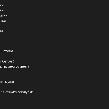
ки
ки
литки
итки
на
 бетона
 бетон”)
алы, инструмент)
к, мука)
ая стяжка опалубки