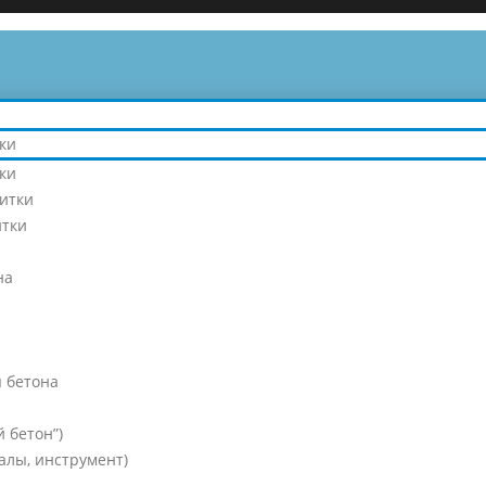
ки
ки
литки
итки
на
 бетона
 бетон”)
алы, инструмент)