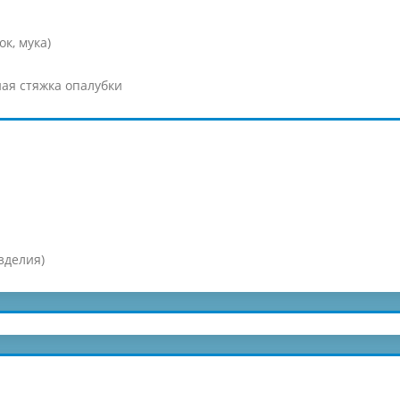
к, мука)
ая стяжка опалубки
зделия)