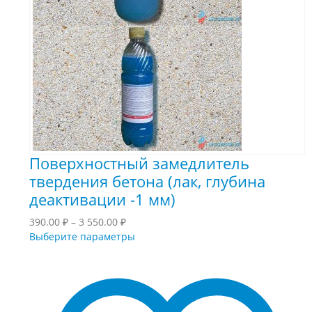
Поверхностный замедлитель
твердения бетона (лак, глубина
деактивации -1 мм)
Диапазон
390.00
₽
–
3 550.00
₽
цен:
Этот
Выберите параметры
390.00 ₽
товар
–
имеет
3
несколько
550.00 ₽
вариаций.
Опции