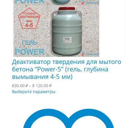
Деактиватор твердения для мытого
бетона “Power-5” (гель, глубина
вымывания 4-5 мм)
Диапазон
830.00
₽
–
8 120.00
₽
цен:
Этот
Выберите параметры
830.00 ₽
товар
–
имеет
8
несколько
120.00 ₽
вариаций.
Опции
можно