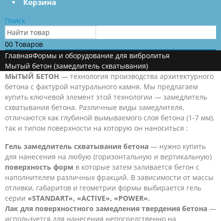
Корзина
Поиск
0
0 Товаров
Главная
Формы и оборудование для вибролитья
Мытый бетон (замедлитель схватывания)
МЫТЫЙ БЕТОН
— технология производства архитектурного
бетона с фактурой натурального камня. Мы предлагаем
купить ключевой элемент этой технологии — замедлитель
схватывания бетона. Различные виды замедлителя,
отличаются как глубиной вымываемого слоя бетона (1-7 мм),
так и типом поверхности на которую он наноситься :
Гель замедлитель схватывания бетона
— нужно купить
для нанесения на любую (горизонтальную и вертикальную)
поверхность форм
в которые затем заливается бетон с
наполнителем различных фракций. В зависимости от массы
отливки, габаритов и геометрии формы выбирается гель
серии
«STANDART»,
«ACTIVE», «POWER».
Лак для поверхностного замедления твердения бетона
—
используется для нанесения непосредственно на