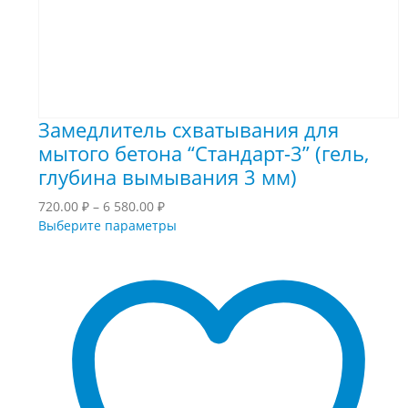
Замедлитель схватывания для
мытого бетона “Стандарт-3” (гель,
глубина вымывания 3 мм)
Диапазон
720.00
₽
–
6 580.00
₽
цен:
Этот
Выберите параметры
720.00 ₽
товар
–
имеет
6
несколько
580.00 ₽
вариаций.
Опции
можно
выбрать
на
странице