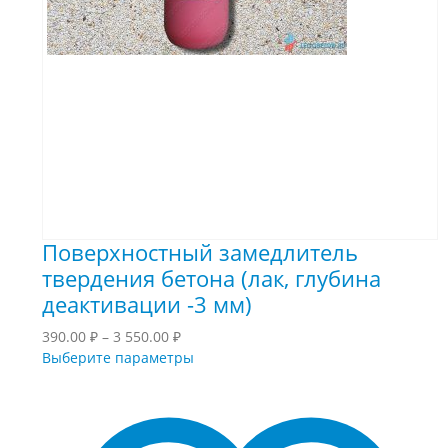
Поверхностный замедлитель
твердения бетона (лак, глубина
деактивации -3 мм)
Диапазон
390.00
₽
–
3 550.00
₽
цен:
Этот
Выберите параметры
390.00 ₽
товар
–
имеет
3
несколько
550.00 ₽
вариаций.