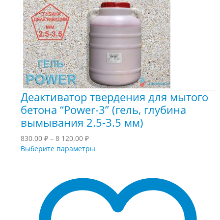
Деактиватор твердения для мытого
бетона “Power-3” (гель, глубина
вымывания 2.5-3.5 мм)
Диапазон
830.00
₽
–
8 120.00
₽
цен:
Этот
Выберите параметры
830.00 ₽
товар
–
имеет
8
несколько
120.00 ₽
вариаций.
Опции
можно