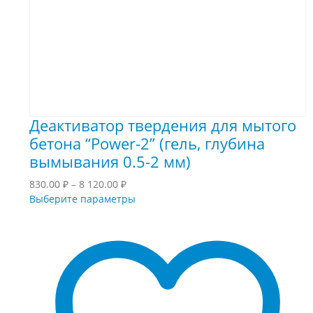
Деактиватор твердения для мытого
бетона “Power-2” (гель, глубина
вымывания 0.5-2 мм)
Диапазон
830.00
₽
–
8 120.00
₽
цен:
Этот
Выберите параметры
830.00 ₽
товар
–
имеет
8
несколько
120.00 ₽
вариаций.
Опции
можно
выбрать