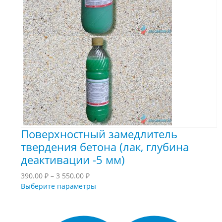
Поверхностный замедлитель
твердения бетона (лак, глубина
деактивации -5 мм)
Диапазон
390.00
₽
–
3 550.00
₽
цен:
Этот
Выберите параметры
390.00 ₽
товар
–
имеет
3
несколько