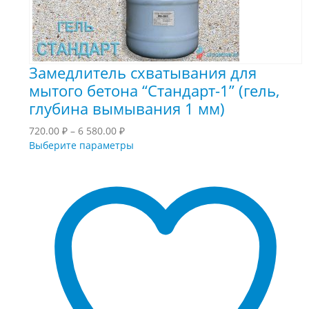
Замедлитель схватывания для
мытого бетона “Стандарт-1” (гель,
глубина вымывания 1 мм)
Диапазон
720.00
₽
–
6 580.00
₽
цен:
Этот
Выберите параметры
720.00 ₽
товар
–
имеет
6
несколько
580.00 ₽
вариаций.
Опции
можно
выбрать
на
странице
товара.