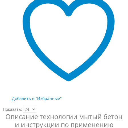
550.00 ₽
вариаций.
Опции
можно
выбрать
на
странице
товара.
Добавить в "Избранные"
Показать:
Описание технологии мытый бетон
и инструкции по применению