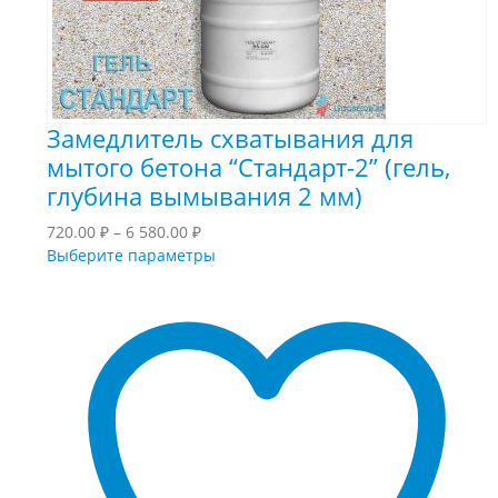
Замедлитель схватывания для
мытого бетона “Стандарт-2” (гель,
глубина вымывания 2 мм)
Диапазон
720.00
₽
–
6 580.00
₽
цен:
Этот
Выберите параметры
720.00 ₽
товар
–
имеет
6
несколько
580.00 ₽
вариаций.
Опции
можно
выбрать
на
странице
товара.