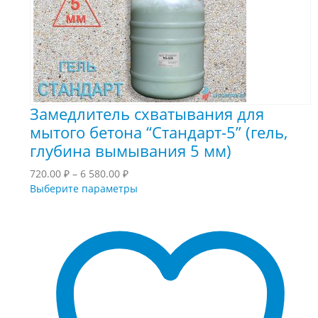
Замедлитель схватывания для
мытого бетона “Стандарт-5” (гель,
глубина вымывания 5 мм)
Диапазон
720.00
₽
–
6 580.00
₽
цен:
Этот
Выберите параметры
720.00 ₽
товар
–
имеет
6
несколько
580.00 ₽
вариаций.
Опции
можно
выбрать
на